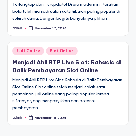
Terlengkap dan Terupdate! Di era modern ini, taruhan
bola telah menjadi salah satu hiburan paling populer di
seluruh dunia. Dengan begitu banyaknya pilihan…
admin
November 17, 2024
Posted
by
Posted
Judi Online
Slot Online
in
Menjadi Ahli RTP Live Slot: Rahasia di
Balik Pembayaran Slot Online
Menjadi Ahli RTP Live Slot: Rahasia di Balik Pembayaran
Slot Online Slot online telah menjadi salah satu
permainan judi online yang paling populer karena
sifatnya yang mengasyikkan dan potensi
pembayaran…
admin
November 15, 2024
Posted
by