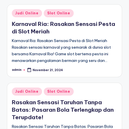
Posted
Judi Online
Slot Online
in
Karnaval Ria: Rasakan Sensasi Pesta
di Slot Meriah
Karnaval Ria: Rasakan Sensasi Pesta di Slot Meriah
Rasakan sensasi karnaval yang semarak di dunia slot
bersama Karnaval Ria! Game slot bertema pesta ini
menawarkan pengalaman bermain yang seru dan…
admin
November 21, 2024
Posted
by
Posted
Judi Online
Slot Online
in
Rasakan Sensasi Taruhan Tanpa
Batas: Pasaran Bola Terlengkap dan
Terupdate!
Rasakan Sensasi Taruhan Tanpa Batas: Pasaran Bola