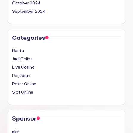
October 2024
September 2024
Categories
Berita
Judi Online
Live Casino
Perjudian
Poker Online
Slot Online
Sponsor
slot