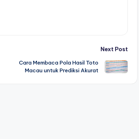
Next Post
Cara Membaca Pola Hasil Toto
Macau untuk Prediksi Akurat