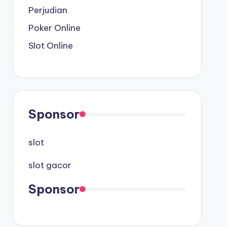
Perjudian
Poker Online
Slot Online
Sponsor
slot
slot gacor
Sponsor