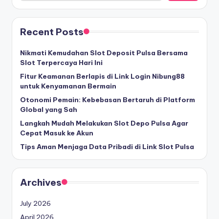
Recent Posts
Nikmati Kemudahan Slot Deposit Pulsa Bersama
Slot Terpercaya Hari Ini
Fitur Keamanan Berlapis di Link Login Nibung88
untuk Kenyamanan Bermain
Otonomi Pemain: Kebebasan Bertaruh di Platform
Global yang Sah
Langkah Mudah Melakukan Slot Depo Pulsa Agar
Cepat Masuk ke Akun
Tips Aman Menjaga Data Pribadi di Link Slot Pulsa
Archives
July 2026
April 2026