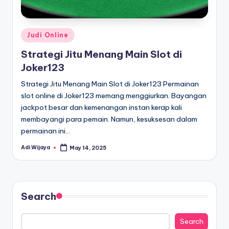
Posted
Judi Online
in
Strategi Jitu Menang Main Slot di
Joker123
Strategi Jitu Menang Main Slot di Joker123 Permainan
slot online di Joker123 memang menggiurkan. Bayangan
jackpot besar dan kemenangan instan kerap kali
membayangi para pemain. Namun, kesuksesan dalam
permainan ini…
Adi Wijaya
May 14, 2025
Posted
by
Search
Search