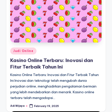
Posted
Judi Online
in
Kasino Online Terbaru: Inovasi dan
Fitur Terbaik Tahun Ini
Kasino Online Terbaru: Inovasi dan Fitur Terbaik Tahun
Ini Inovasi dan teknologi telah mengubah dunia
perjudian online, menghadirkan pengalaman bermain
yang lebih mendebarkan dan menarik. Kasino online
terbaru telah mengadopsi…
Adi Wijaya
February 19, 2025
Posted
by