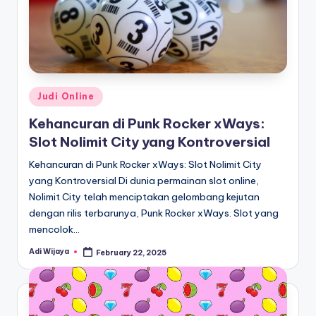
Posted
Judi Online
in
Kehancuran di Punk Rocker xWays:
Slot Nolimit City yang Kontroversial
Kehancuran di Punk Rocker xWays: Slot Nolimit City
yang Kontroversial Di dunia permainan slot online,
Nolimit City telah menciptakan gelombang kejutan
dengan rilis terbarunya, Punk Rocker xWays. Slot yang
mencolok…
Adi Wijaya
February 22, 2025
Posted
by