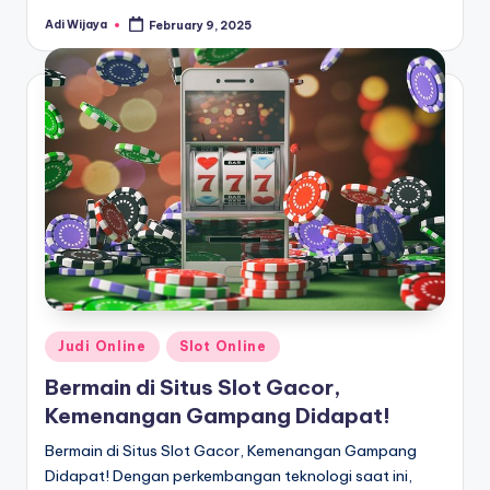
Adi Wijaya
February 9, 2025
Posted
by
Posted
Judi Online
Slot Online
in
Bermain di Situs Slot Gacor,
Kemenangan Gampang Didapat!
Bermain di Situs Slot Gacor, Kemenangan Gampang
Didapat! Dengan perkembangan teknologi saat ini,