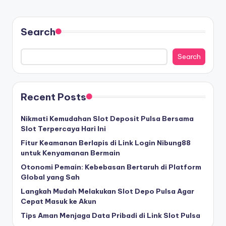
PAGE
PAGE
pagination
Search
Search
Recent Posts
Nikmati Kemudahan Slot Deposit Pulsa Bersama
Slot Terpercaya Hari Ini
Fitur Keamanan Berlapis di Link Login Nibung88
untuk Kenyamanan Bermain
Otonomi Pemain: Kebebasan Bertaruh di Platform
Global yang Sah
Langkah Mudah Melakukan Slot Depo Pulsa Agar
Cepat Masuk ke Akun
Tips Aman Menjaga Data Pribadi di Link Slot Pulsa