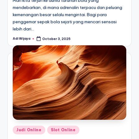
Mari kita terjun ke dunia taruhan bola yang
mendebarkan, di mana adrenalin terpacu dan peluang
kemenangan besar selalu mengintai. Bagi para
penggemar sepak bola sejati yang mencari sensasi
lebih dari…
Adi Wijaya
October 3, 2025
Posted
by
Posted
Judi Online
Slot Online
in