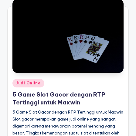
Posted
Judi Online
in
5 Game Slot Gacor dengan RTP
Tertinggi untuk Maxwin
5 Game Slot Gacor dengan RTP Tertinggi untuk Maxwin
Slot gacor merupakan game judi online yang sangat
digemari karena menawarkan potensi menang yang
besar. Tingkat kemenangan suatu slot ditentukan oleh…