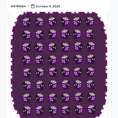
Adi Wijaya
October 4, 2025
Posted
by