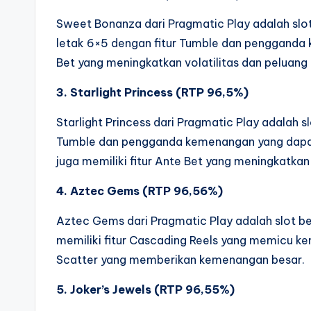
Sweet Bonanza dari Pragmatic Play adalah slot
letak 6×5 dengan fitur Tumble dan pengganda 
Bet yang meningkatkan volatilitas dan peluan
3. Starlight Princess (RTP 96,5%)
Starlight Princess dari Pragmatic Play adalah s
Tumble dan pengganda kemenangan yang dapat d
juga memiliki fitur Ante Bet yang meningkatka
4. Aztec Gems (RTP 96,56%)
Aztec Gems dari Pragmatic Play adalah slot b
memiliki fitur Cascading Reels yang memicu ke
Scatter yang memberikan kemenangan besar.
5. Joker’s Jewels (RTP 96,55%)