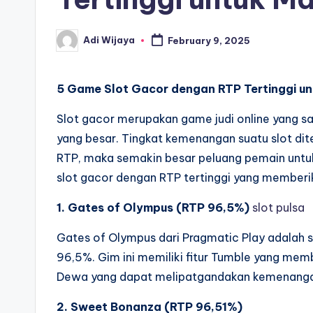
Adi Wijaya
February 9, 2025
Posted
by
5 Game Slot Gacor dengan RTP Tertinggi u
Slot gacor merupakan game judi online yang 
yang besar. Tingkat kemenangan suatu slot dite
RTP, maka semakin besar peluang pemain unt
slot gacor dengan RTP tertinggi yang member
1. Gates of Olympus (RTP 96,5%)
slot pulsa
Gates of Olympus dari Pragmatic Play adalah
96,5%. Gim ini memiliki fitur Tumble yang mem
Dewa yang dapat melipatgandakan kemenanga
2. Sweet Bonanza (RTP 96,51%)