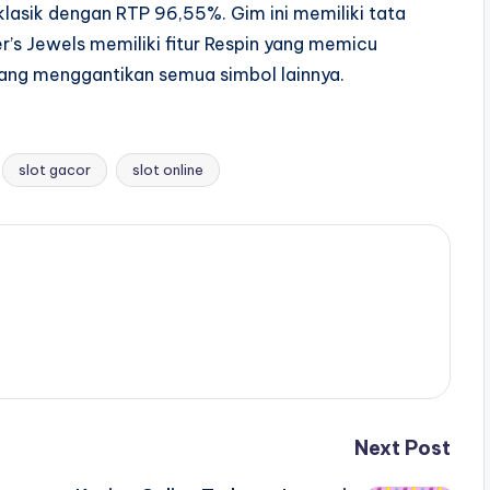
 klasik dengan RTP 96,55%. Gim ini memiliki tata
r’s Jewels memiliki fitur Respin yang memicu
yang menggantikan semua simbol lainnya.
slot gacor
slot online
Next Post