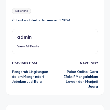
Tags:
judi online
Last updated on November 3, 2024
admin
View All Posts
Post
Previous Post
Next Post
Pengaruh Lingkungan
Poker Online: Cara
navigation
dalam Menghindari
Efektif Mengalahkan
Jebakan Judi Bola
Lawan dan Menjadi
Juara