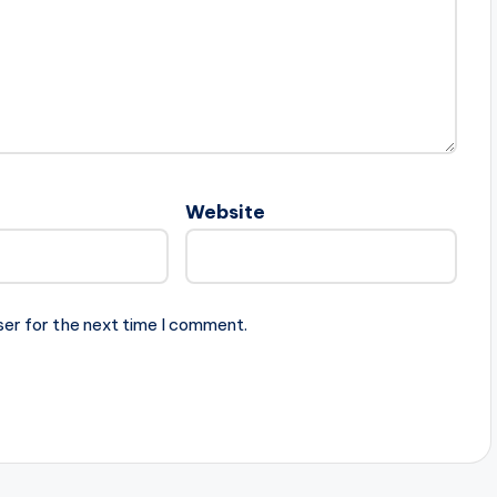
Website
ser for the next time I comment.