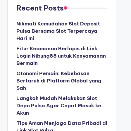
Recent Posts
Nikmati Kemudahan Slot Deposit
Pulsa Bersama Slot Terpercaya
Hari Ini
Fitur Keamanan Berlapis di Link
Login Nibung88 untuk Kenyamanan
Bermain
Otonomi Pemain: Kebebasan
Bertaruh di Platform Global yang
Sah
Langkah Mudah Melakukan Slot
Depo Pulsa Agar Cepat Masuk ke
Akun
Tips Aman Menjaga Data Pribadi di
Link Slot Pulsa