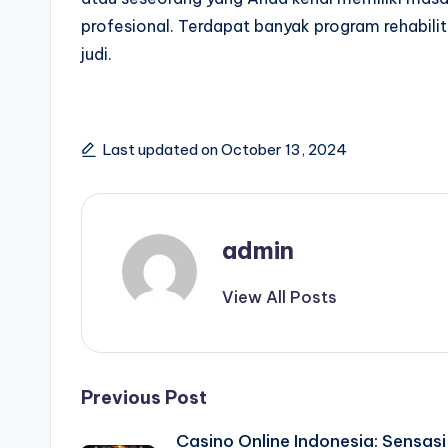
profesional. Terdapat banyak program rehabi
judi.
Last updated on October 13, 2024
admin
View All Posts
Post
Previous Post
Casino Online Indonesia: Sensasi