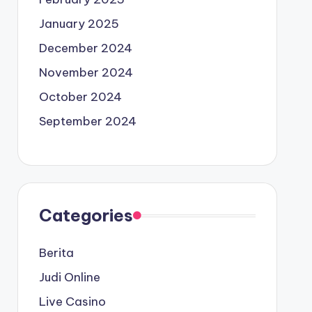
January 2025
December 2024
November 2024
October 2024
September 2024
Categories
Berita
Judi Online
Live Casino