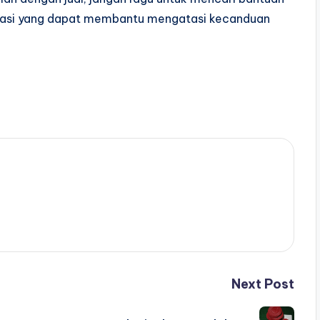
litasi yang dapat membantu mengatasi kecanduan
Next Post