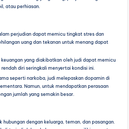
l, atau perhiasan.
lam perjudian dapat memicu tingkat stres dan
ehilangan uang dan tekanan untuk menang dapat
 keuangan yang diakibatkan oleh judi dapat memicu
rendah diri seringkali menyertai kondisi ini.
Sama seperti narkoba, judi melepaskan dopamin di
sementara. Namun, untuk mendapatkan perasaan
dengan jumlah yang semakin besar.
k hubungan dengan keluarga, teman, dan pasangan.