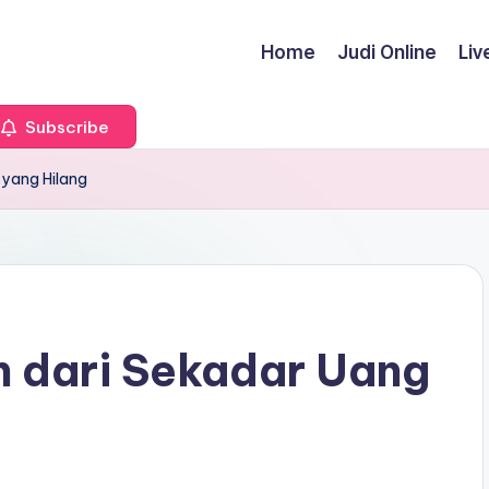
Home
Judi Online
Liv
Subscribe
 yang Hilang
h dari Sekadar Uang