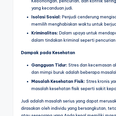
Kebohongan, pencurian, dan konflik sering
yang kecanduan judi.
Isolasi Sosial:
Penjudi cenderung mengisola
memilih menghabiskan waktu untuk berjudi
Kriminalitas:
Dalam upaya untuk mendapatk
dalam tindakan kriminal seperti pencurian
Dampak pada Kesehatan
Gangguan Tidur:
Stres dan kecemasan ak
dan mimpi buruk adalah beberapa masalah t
Masalah Kesehatan Fisik:
Stres kronis y
masalah kesehatan fisik seperti sakit kep
Judi adalah masalah serius yang dapat merusa
dirasakan oleh individu yang bersangkutan, teta
atau seseorang yang Anda kenal memiliki masal