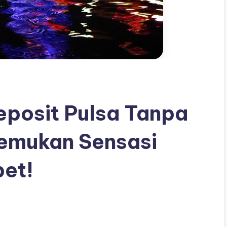
Deposit Pulsa Tanpa
emukan Sensasi
bet!