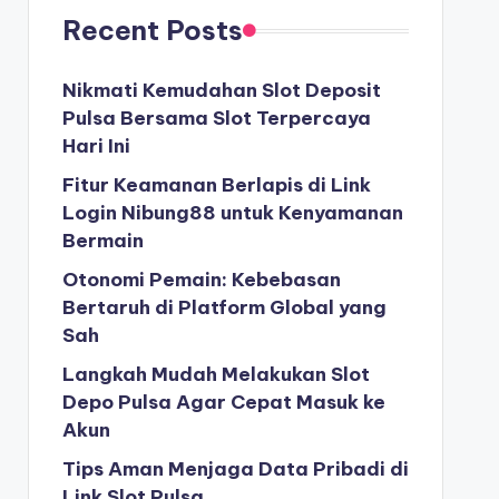
Recent Posts
Nikmati Kemudahan Slot Deposit
Pulsa Bersama Slot Terpercaya
Hari Ini
Fitur Keamanan Berlapis di Link
Login Nibung88 untuk Kenyamanan
Bermain
Otonomi Pemain: Kebebasan
Bertaruh di Platform Global yang
Sah
Langkah Mudah Melakukan Slot
Depo Pulsa Agar Cepat Masuk ke
Akun
Tips Aman Menjaga Data Pribadi di
Link Slot Pulsa