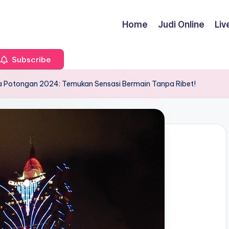
Home
Judi Online
Liv
Subscribe
npa Potongan 2024: Temukan Sensasi Bermain Tanpa Ribet!