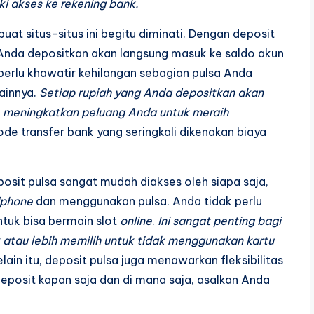
i akses ke rekening bank.
uat situs-situs ini begitu diminati. Dengan deposit
 Anda depositkan akan langsung masuk ke saldo akun
 perlu khawatir kehilangan sebagian pulsa Anda
lainnya.
Setiap rupiah yang Anda depositkan akan
, meningkatkan peluang Anda untuk meraih
de transfer bank yang seringkali dikenakan biaya
osit pulsa sangat mudah diakses oleh siapa saja,
phone
dan menggunakan pulsa. Anda tidak perlu
ntuk bisa bermain slot
online
.
Ini sangat penting bagi
 atau lebih memilih untuk tidak menggunakan kartu
lain itu, deposit pulsa juga menawarkan fleksibilitas
eposit kapan saja dan di mana saja, asalkan Anda