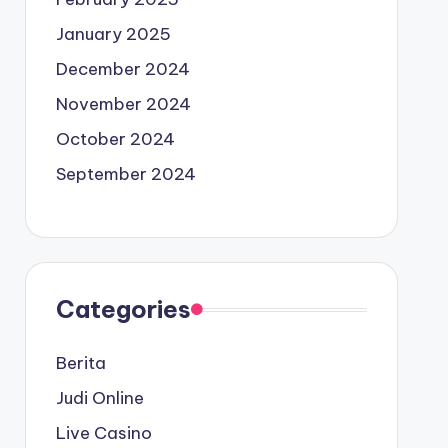
January 2025
December 2024
November 2024
October 2024
September 2024
Categories
Berita
Judi Online
Live Casino