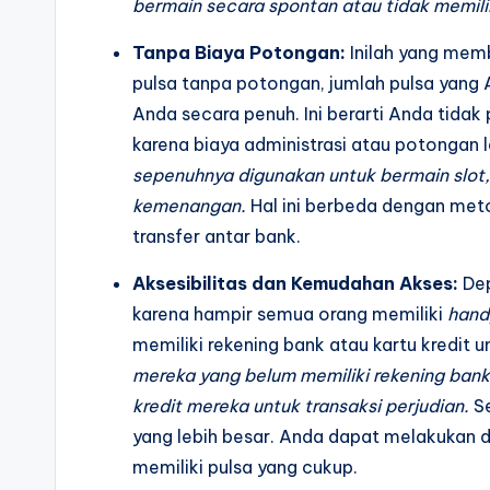
bermain secara spontan atau tidak memilik
Tanpa Biaya Potongan:
Inilah yang memb
pulsa tanpa potongan, jumlah pulsa yang
Anda secara penuh. Ini berarti Anda tidak
karena biaya administrasi atau potongan 
sepenuhnya digunakan untuk bermain slot
kemenangan.
Hal ini berbeda dengan meto
transfer antar bank.
Aksesibilitas dan Kemudahan Akses:
Dep
karena hampir semua orang memiliki
hand
memiliki rekening bank atau kartu kredit u
mereka yang belum memiliki rekening bank
kredit mereka untuk transaksi perjudian.
Se
yang lebih besar. Anda dapat melakukan d
memiliki pulsa yang cukup.