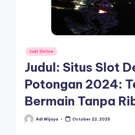
Posted
Judi Online
in
Judul: Situs Slot 
Potongan 2024: T
Bermain Tanpa Ri
Adi Wijaya
October 22, 2025
Posted
by