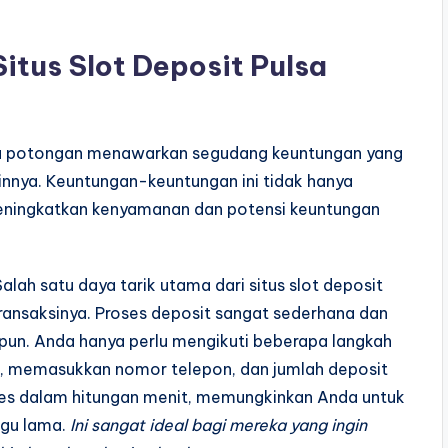
Situs Slot Deposit Pulsa
pa potongan menawarkan segudang keuntungan yang
innya. Keuntungan-keuntungan ini tidak hanya
eningkatkan kenyamanan dan potensi keuntungan
alah satu daya tarik utama dari situs slot deposit
ansaksinya. Proses deposit sangat sederhana dan
lipun. Anda hanya perlu mengikuti beberapa langkah
sa, memasukkan nomor telepon, dan jumlah deposit
oses dalam hitungan menit, memungkinkan Anda untuk
gu lama.
Ini sangat ideal bagi mereka yang ingin